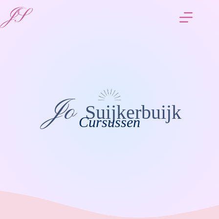
Jo
Suijkerbuijk
Cursussen