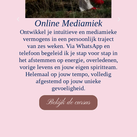
Online Mediamiek
C
t,
Ontwikkel je intuïtieve en mediamieke
de
vermogens in een persoonlijk traject
van zes weken. Via WhatsApp en
d
telefoon begeleid ik je stap voor stap in
he
t
het afstemmen op energie, overledenen,
vorige levens en jouw eigen spiritteam.
Helemaal op jouw tempo, volledig
afgestemd op jouw unieke
gevoeligheid.
Bekijk de cursus